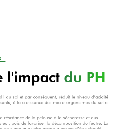
S
 l'impact
du PH
pH du sol et par conséquent, réduit le niveau d‘acidité
ilisants, à la croissance des micro-organismes du sol et
a résistance de la pelouse à la sécheresse et aux
leur, puis de favoriser la décomposition du feutre. La
 un signe que votre gazon a besoin d’être chaulé.